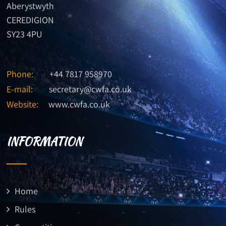
Aberystwyth
CEREDIGION
SY23 4PU
Phone:
+44 7817 958970
E-mail:
secretary@cwfa.co.uk
Website:
www.cwfa.co.uk
INFORMATION
Home
Rules