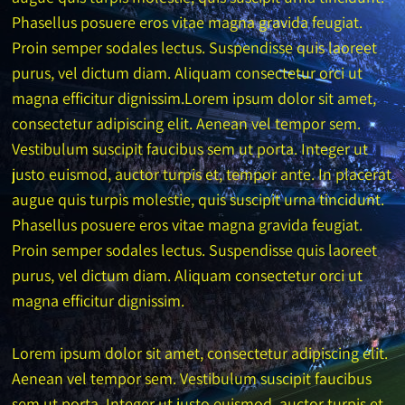
Phasellus posuere eros vitae magna gravida feugiat.
Proin semper sodales lectus. Suspendisse quis laoreet
purus, vel dictum diam. Aliquam consectetur orci ut
magna efficitur dignissim.Lorem ipsum dolor sit amet,
consectetur adipiscing elit. Aenean vel tempor sem.
Vestibulum suscipit faucibus sem ut porta. Integer ut
justo euismod, auctor turpis et, tempor ante. In placerat
augue quis turpis molestie, quis suscipit urna tincidunt.
Phasellus posuere eros vitae magna gravida feugiat.
Proin semper sodales lectus. Suspendisse quis laoreet
purus, vel dictum diam. Aliquam consectetur orci ut
magna efficitur dignissim.
Lorem ipsum dolor sit amet, consectetur adipiscing elit.
Aenean vel tempor sem. Vestibulum suscipit faucibus
sem ut porta. Integer ut justo euismod, auctor turpis et,